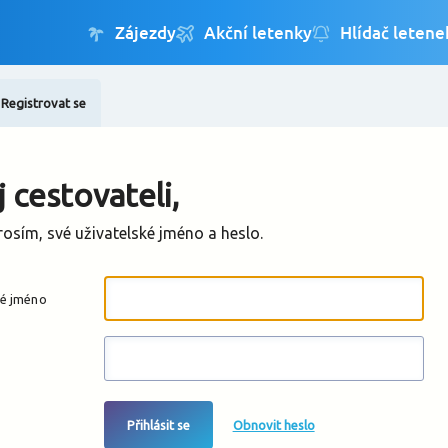
Registrovat se
Změnit jazyk
Změnit měnu
 cestovateli,
rosím, své uživatelské jméno a heslo.
ké jméno
Přihlásit se
Obnovit heslo