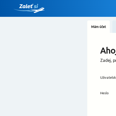
Mám účet
Ahoj
Zadej, p
Uživatels
Heslo