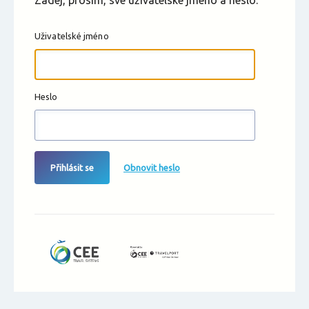
Zadej, prosím, své uživatelské jméno a heslo.
Uživatelské jméno
Heslo
Přihlásit se
Obnovit heslo