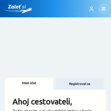
Mám účet
Registrovat se
Změnit jazyk
Ahoj cestovateli,
Změnit měnu