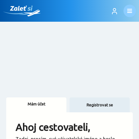
Mám účet
Registrovat se
Změnit jazyk
Ahoj cestovateli,
Změnit měnu