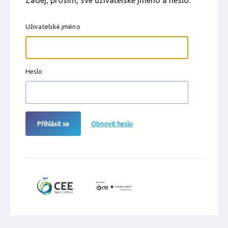
Zadej, prosím, své uživatelské jméno a heslo.
Uživatelské jméno
Heslo
Přihlásit se
Obnovit heslo