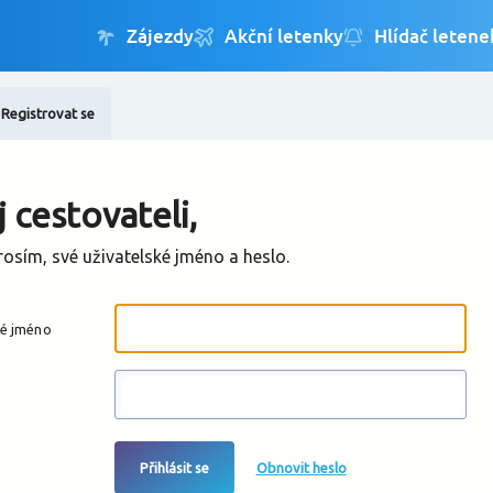
Registrovat se
Změnit jazyk
Změnit měnu
 cestovateli,
rosím, své uživatelské jméno a heslo.
ké jméno
Přihlásit se
Obnovit heslo