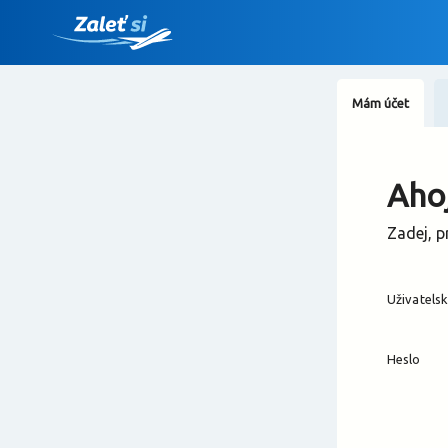
Mám účet
Ahoj
Zadej, p
Uživatels
Heslo