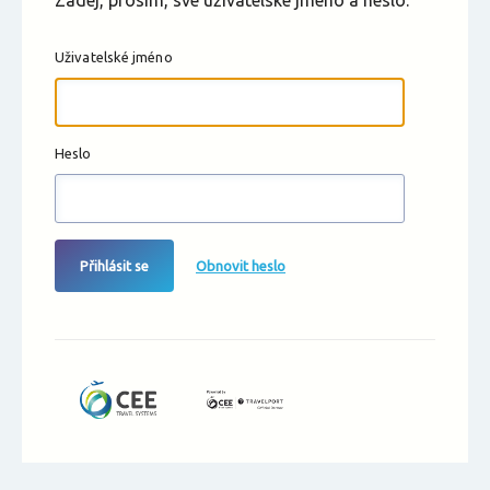
Zadej, prosím, své uživatelské jméno a heslo.
Uživatelské jméno
Heslo
Přihlásit se
Obnovit heslo