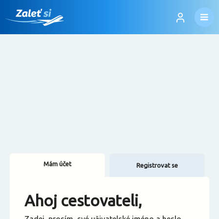
Mám účet
Registrovat se
Změnit jazyk
Ahoj cestovateli,
Změnit měnu