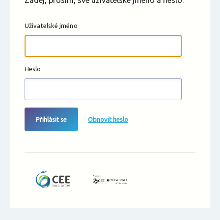
Zadej, prosím, své uživatelské jméno a heslo.
Uživatelské jméno
Heslo
Přihlásit se
Obnovit heslo