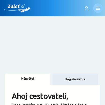
Mám účet
Registrovat se
Změnit jazyk
Ahoj cestovateli,
Změnit měnu