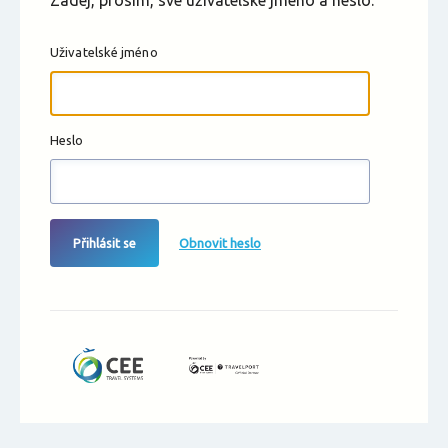
Zadej, prosím, své uživatelské jméno a heslo.
Uživatelské jméno
Heslo
Přihlásit se
Obnovit heslo