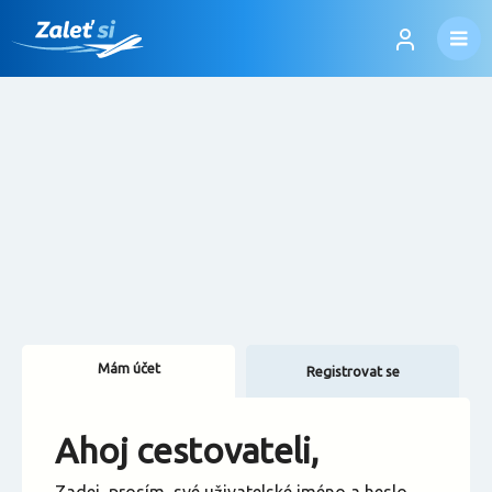
Mám účet
Registrovat se
Změnit jazyk
Ahoj cestovateli,
Změnit měnu