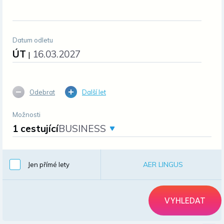
Datum odletu
ÚT
16.03.2027
|
Odebrat
Další let
Možnosti
1 cestující
BUSINESS
AER LINGUS
Jen přímé lety
VYHLEDAT