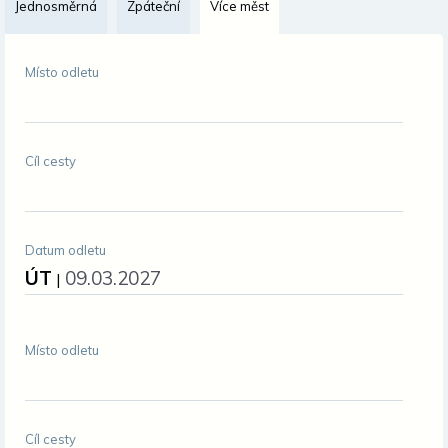
Jednosměrná
Zpáteční
Více měst
Změnit měnu
Místo odletu
Cíl cesty
Datum odletu
ÚT
09.03.2027
|
Místo odletu
Cíl cesty