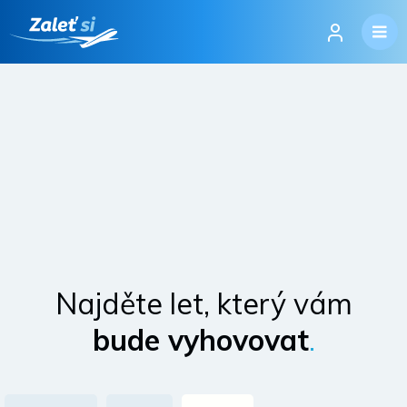
Najděte let, který vám
bude vyhovovat
.
Přihlásit se
Změnit jazyk