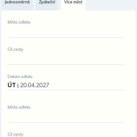
Jednosměrná
Zpáteční
Více měst
Změnit měnu
Místo odletu
Cíl cesty
Datum odletu
ÚT
20.04.2027
|
Místo odletu
Cíl cesty