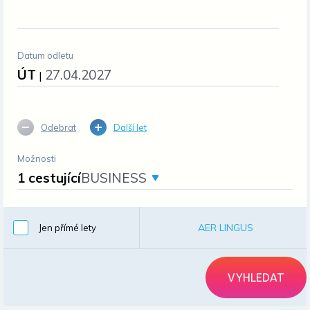
Datum odletu
ÚT
27.04.2027
|
Odebrat
Další let
Možnosti
1 cestující
BUSINESS
AER LINGUS
Jen přímé lety
VYHLEDAT