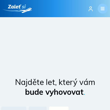
Najděte let, který vám
bude vyhovovat
.
Přihlásit se
Změnit jazyk