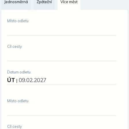
Jednosměrná
Zpáteční
Více měst
Změnit měnu
Místo odletu
Cíl cesty
Datum odletu
ÚT
09.02.2027
|
Místo odletu
Cíl cesty