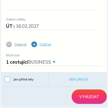
Datum odletu
ÚT
16.02.2027
|
Odebrat
Další let
Možnosti
1 cestující
BUSINESS
AER LINGUS
Jen přímé lety
VYHLEDAT