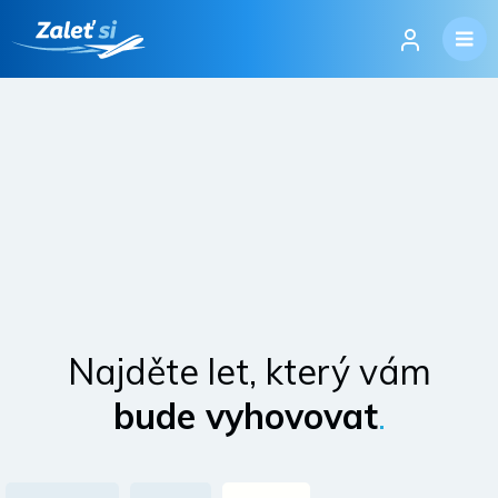
Najděte let, který vám
bude vyhovovat
.
Přihlásit se
Změnit jazyk