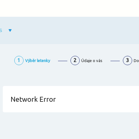
S
1
2
3
Výběr letenky
Údaje o vás
Do
Network Error