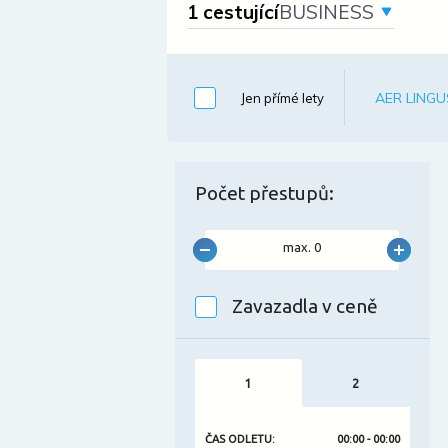
1 cestující
BUSINESS
AER LINGU
Jen přímé lety
Počet přestupů
:
max. 0
Zavazadla v ceně
1
2
ČAS ODLETU
:
00:00 - 00:00