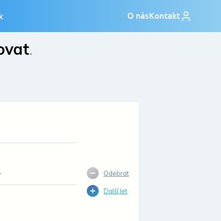
ovat
.
Odebrat
7
Další let