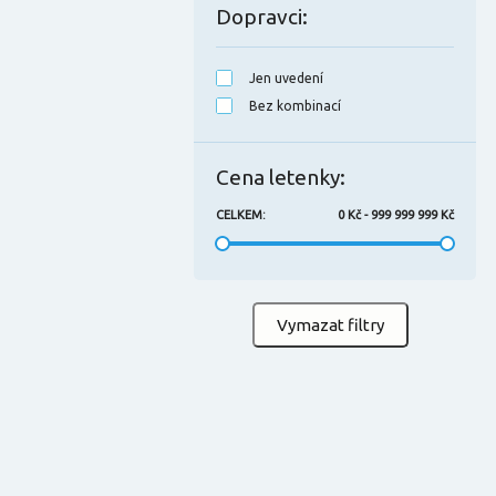
Dopravci
:
Jen uvedení
Bez kombinací
Cena letenky
:
CELKEM
:
0 Kč
-
999 999 999 Kč
Vymazat filtry