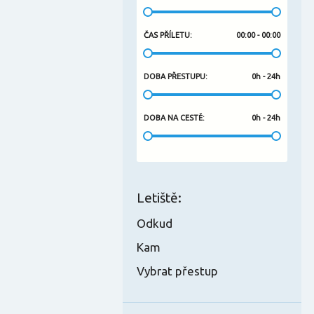
ČAS PŘÍLETU
:
00:00 - 00:00
DOBA PŘESTUPU
:
0h - 24h
DOBA NA CESTĚ
:
0h - 24h
Letiště
:
Odkud
Kam
Vybrat přestup