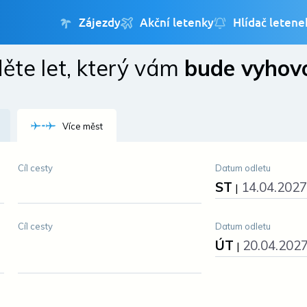
ěte let, který vám
bude vyhov
Přihlásit se
Změnit jazyk
Více měst
Změnit měnu
Cíl cesty
Datum odletu
ST
14.04.2027
|
Cíl cesty
Datum odletu
ÚT
20.04.202
|