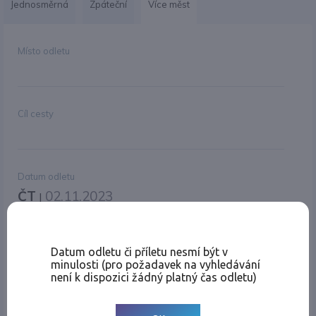
Jednosměrná
Zpáteční
Více měst
Změnit měnu
Místo odletu
Cíl cesty
Datum odletu
ČT
02.11.2023
|
Místo odletu
Datum odletu či příletu nesmí být v
minulosti (pro požadavek na vyhledávání
není k dispozici žádný platný čas odletu)
Cíl cesty