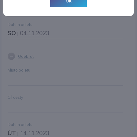
OK
Datum odletu
SO
04.11.2023
|
Odebrat
Místo odletu
Cíl cesty
Datum odletu
ÚT
14.11.2023
|