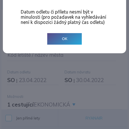
Jednosměrná
Zpáteční
Více měst
Změnit měnu
Datum odletu či příletu nesmí být v
minulosti (pro požadavek na vyhledávání
Místo odletu
není k dispozici žádný platný čas odletu)
OK
Cíl cesty
|
Jiné zpáteční letiště?
Kód letiště / název města
Datum odletu
Datum návratu
SO
23.04.2022
SO
30.04.2022
|
|
Možnosti
1 cestující
EKONOMICKÁ
RYANAIR
Jen přímé lety