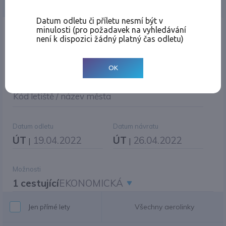
Jednosměrná
Zpáteční
Více měst
Změnit měnu
Datum odletu či příletu nesmí být v
minulosti (pro požadavek na vyhledávání
Místo odletu
není k dispozici žádný platný čas odletu)
OK
Cíl cesty
|
Jiné zpáteční letiště?
Kód letiště / název města
Datum odletu
Datum návratu
ÚT
19.04.2022
ÚT
26.04.2022
|
|
Možnosti
1 cestující
EKONOMICKÁ
Všechny aerolinky
Jen přímé lety