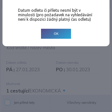
Jednosměrná
Zpáteční
Více měst
Změnit měnu
Datum odletu či příletu nesmí být v
minulosti (pro požadavek na vyhledávání
Místo odletu
není k dispozici žádný platný čas odletu)
OK
Cíl cesty
|
Jiné zpáteční letiště?
Kód letiště / název města
Datum odletu
Datum návratu
PÁ
27.01.2023
PO
30.01.2023
|
|
Možnosti
1 cestující
EKONOMICKÁ
Všechny aerolinky
Jen přímé lety