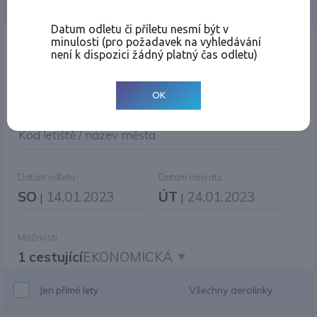
Jednosměrná
Zpáteční
Více měst
Změnit měnu
Datum odletu či příletu nesmí být v
minulosti (pro požadavek na vyhledávání
Místo odletu
není k dispozici žádný platný čas odletu)
OK
Cíl cesty
|
Jiné zpáteční letiště?
Kód letiště / název města
Datum odletu
Datum návratu
SO
14.01.2023
ÚT
24.01.2023
|
|
Možnosti
1 cestující
EKONOMICKÁ
Všechny aerolinky
Jen přímé lety