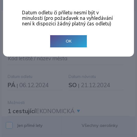
Jednosměrná
Zpáteční
Více měst
Změnit měnu
Datum odletu či příletu nesmí být v
minulosti (pro požadavek na vyhledávání
Místo odletu
není k dispozici žádný platný čas odletu)
OK
Cíl cesty
|
Jiné zpáteční letiště?
Kód letiště / název města
Datum odletu
Datum návratu
PÁ
06.12.2024
SO
21.12.2024
|
|
Možnosti
1 cestující
EKONOMICKÁ
Všechny aerolinky
Jen přímé lety