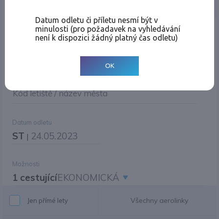
Jednosměrná
Zpáteční
Více měst
Změnit měnu
Datum odletu či příletu nesmí být v
minulosti (pro požadavek na vyhledávání
Místo odletu
není k dispozici žádný platný čas odletu)
OK
Cíl cesty
Kód letiště / název města
Datum odletu
ST
24.05.2023
|
Možnosti
1 cestující
EKONOMICKÁ
Všechny aerolinky
Jen přímé lety