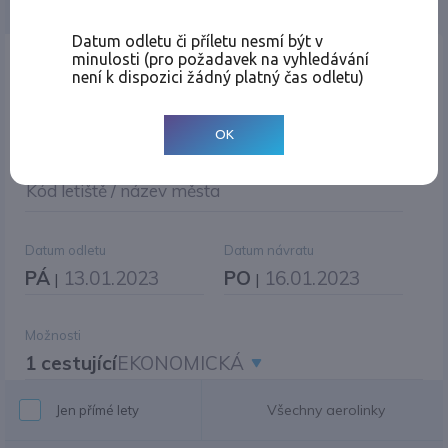
Jednosměrná
Zpáteční
Více měst
Změnit měnu
Datum odletu či příletu nesmí být v
minulosti (pro požadavek na vyhledávání
Místo odletu
není k dispozici žádný platný čas odletu)
OK
Cíl cesty
|
Jiné zpáteční letiště?
Kód letiště / název města
Datum odletu
Datum návratu
PÁ
13.01.2023
PO
16.01.2023
|
|
Možnosti
1 cestující
EKONOMICKÁ
Všechny aerolinky
Jen přímé lety