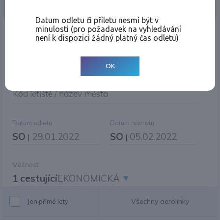
Jednosměrná
Zpáteční
Více měst
Změnit měnu
Datum odletu či příletu nesmí být v
minulosti (pro požadavek na vyhledávání
Místo odletu
není k dispozici žádný platný čas odletu)
OK
Cíl cesty
|
Jiné zpáteční letiště?
Kód letiště / název města
Datum odletu
Datum návratu
SO
29.01.2022
SO
05.02.2022
|
|
Možnosti
1 cestující
EKONOMICKÁ
Všechny aerolinky
Jen přímé lety