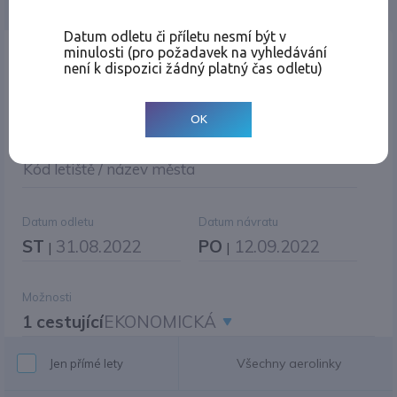
Jednosměrná
Zpáteční
Více měst
Změnit měnu
Datum odletu či příletu nesmí být v
minulosti (pro požadavek na vyhledávání
Místo odletu
není k dispozici žádný platný čas odletu)
OK
Cíl cesty
|
Jiné zpáteční letiště?
Kód letiště / název města
Datum odletu
Datum návratu
ST
31.08.2022
PO
12.09.2022
|
|
Možnosti
1 cestující
EKONOMICKÁ
Všechny aerolinky
Jen přímé lety