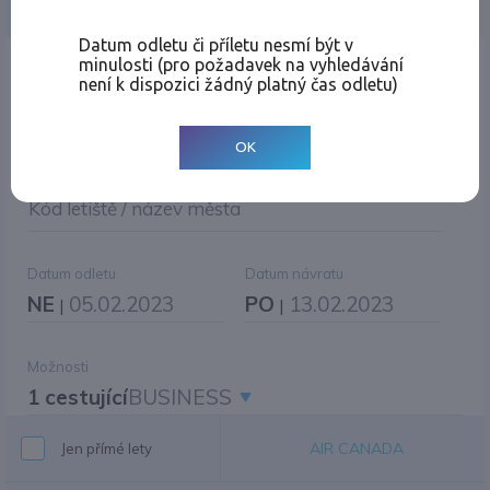
Jednosměrná
Zpáteční
Více měst
Změnit měnu
Datum odletu či příletu nesmí být v
minulosti (pro požadavek na vyhledávání
Místo odletu
není k dispozici žádný platný čas odletu)
OK
Cíl cesty
|
Jiné zpáteční letiště?
Kód letiště / název města
Datum odletu
Datum návratu
NE
05.02.2023
PO
13.02.2023
|
|
Možnosti
1 cestující
BUSINESS
AIR CANADA
Jen přímé lety