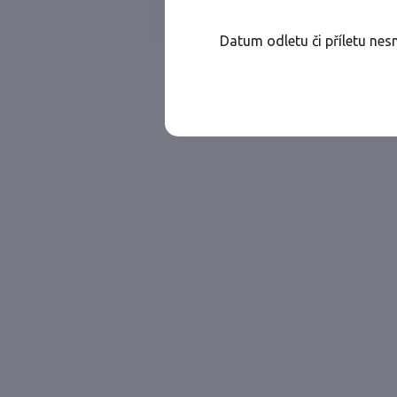
Všechny ae
Jen přímé lety
Datum odletu či příletu nes
Najděte let, který vám bude vyhovovat.