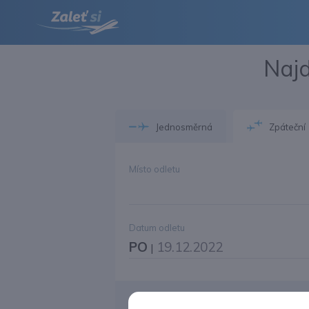
Najd
Jednosměrná
Zpáteční
Místo odletu
Datum odletu
PO
19.12.2022
|