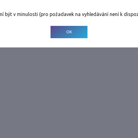
rolinky
Tolerance
:
0 dnů
mí být v minulosti (pro požadavek na vyhledávání není k dispoz
© 2001-
2026
Developed by CEE Travel Systems
OK