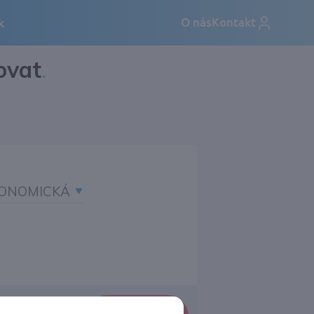
ovat
.
ONOMICKÁ