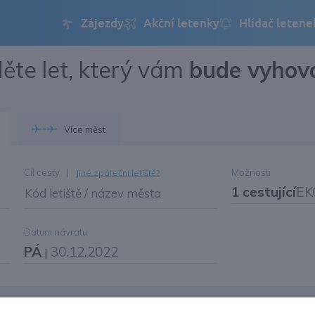
ěte let, který vám
bude vyhov
Přihlásit se
Změnit jazyk
Více měst
Změnit měnu
Cíl cesty
|
Možnosti
Jiné zpáteční letiště?
1 cestující
EK
Kód letiště / název města
Datum návratu
PÁ
30.12.2022
|