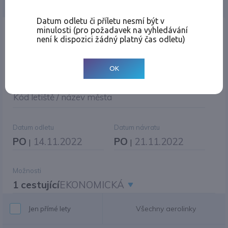
Jednosměrná
Zpáteční
Více měst
Změnit měnu
Datum odletu či příletu nesmí být v
minulosti (pro požadavek na vyhledávání
Místo odletu
není k dispozici žádný platný čas odletu)
OK
Cíl cesty
|
Jiné zpáteční letiště?
Kód letiště / název města
Datum odletu
Datum návratu
PO
14.11.2022
PO
21.11.2022
|
|
Možnosti
1 cestující
EKONOMICKÁ
Všechny aerolinky
Jen přímé lety