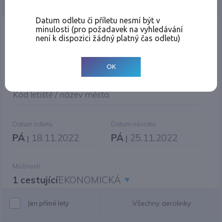
Jednosměrná
Zpáteční
Více měst
Změnit měnu
Datum odletu či příletu nesmí být v
minulosti (pro požadavek na vyhledávání
Místo odletu
není k dispozici žádný platný čas odletu)
OK
Cíl cesty
|
Jiné zpáteční letiště?
Kód letiště / název města
Datum odletu
Datum návratu
PÁ
18.11.2022
PÁ
25.11.2022
|
|
Možnosti
1 cestující
EKONOMICKÁ
Všechny aerolinky
Jen přímé lety