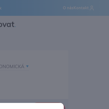
ovat
.
ONOMICKÁ