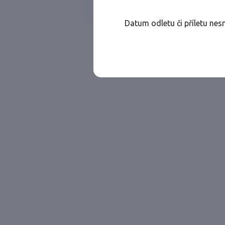
Všechny ae
Jen přímé lety
Datum odletu či příletu nes
Najděte let, který vám bude vyhovovat.