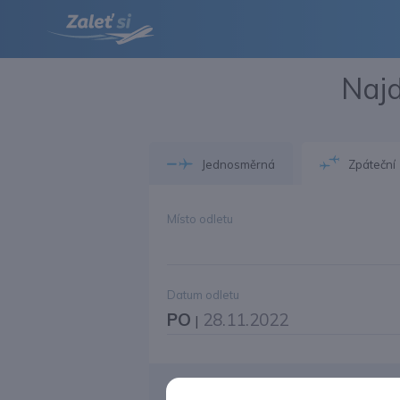
Najd
Jednosměrná
Zpáteční
Místo odletu
Datum odletu
PO
28.11.2022
|