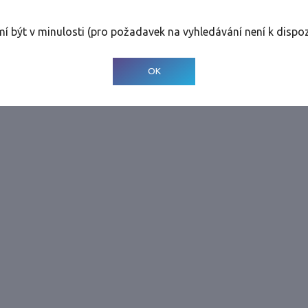
rolinky
Tolerance
:
0 dnů
mí být v minulosti (pro požadavek na vyhledávání není k dispoz
© 2001-
2026
Developed by CEE Travel Systems
OK