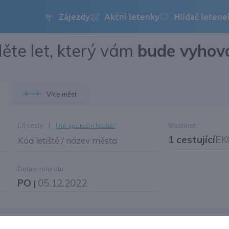
ěte let, který vám
bude vyhov
Přihlásit se
Změnit jazyk
Více měst
Změnit měnu
Cíl cesty
|
Možnosti
Jiné zpáteční letiště?
1 cestující
EK
Kód letiště / název města
Datum návratu
PO
05.12.2022
|