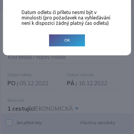
Jednosměrná
Zpáteční
Více měst
Změnit měnu
Datum odletu či příletu nesmí být v
minulosti (pro požadavek na vyhledávání
Místo odletu
není k dispozici žádný platný čas odletu)
OK
Cíl cesty
|
Jiné zpáteční letiště?
Kód letiště / název města
Datum odletu
Datum návratu
PO
05.12.2022
PÁ
16.12.2022
|
|
Možnosti
1 cestující
EKONOMICKÁ
Všechny aerolinky
Jen přímé lety