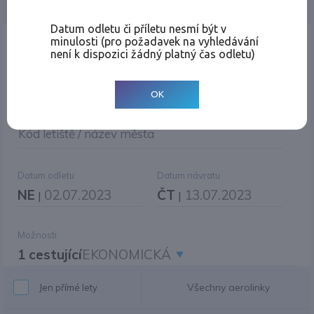
Jednosměrná
Zpáteční
Více měst
Změnit měnu
Datum odletu či příletu nesmí být v
minulosti (pro požadavek na vyhledávání
Místo odletu
není k dispozici žádný platný čas odletu)
OK
Cíl cesty
|
Jiné zpáteční letiště?
Kód letiště / název města
Datum odletu
Datum návratu
NE
02.07.2023
ČT
13.07.2023
|
|
Možnosti
1 cestující
EKONOMICKÁ
Všechny aerolinky
Jen přímé lety