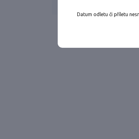
Všechny ae
Jen přímé lety
Datum odletu či příletu nes
Najděte let, který vám bude vyhovovat.