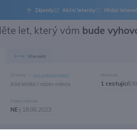
ěte let, který vám
bude vyhov
Přihlásit se
Změnit jazyk
Více měst
Změnit měnu
Cíl cesty
|
Možnosti
Jiné zpáteční letiště?
1 cestující
EK
Kód letiště / název města
Datum návratu
NE
18.06.2023
|