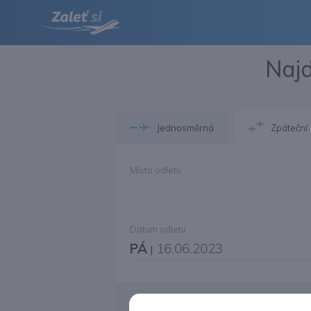
Najd
Jednosměrná
Zpáteční
Místo odletu
Datum odletu
PÁ
16.06.2023
|