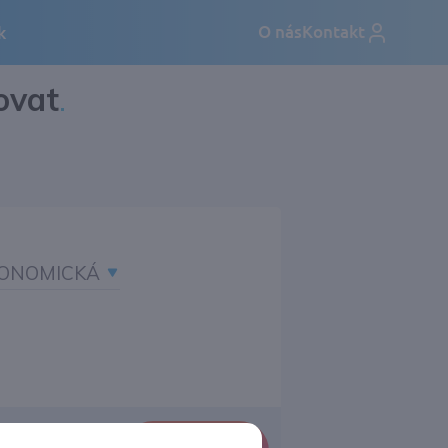
ovat
.
ONOMICKÁ