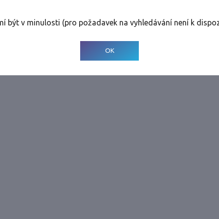
rolinky
Tolerance
:
0 dnů
mí být v minulosti (pro požadavek na vyhledávání není k dispoz
© 2001-
2026
Developed by CEE Travel Systems
OK