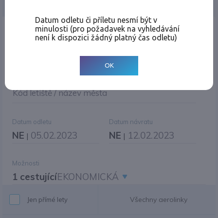
Jednosměrná
Zpáteční
Více měst
Změnit měnu
Datum odletu či příletu nesmí být v
minulosti (pro požadavek na vyhledávání
Místo odletu
není k dispozici žádný platný čas odletu)
OK
Cíl cesty
|
Jiné zpáteční letiště?
Kód letiště / název města
Datum odletu
Datum návratu
NE
05.02.2023
NE
12.02.2023
|
|
Možnosti
1 cestující
EKONOMICKÁ
Všechny aerolinky
Jen přímé lety