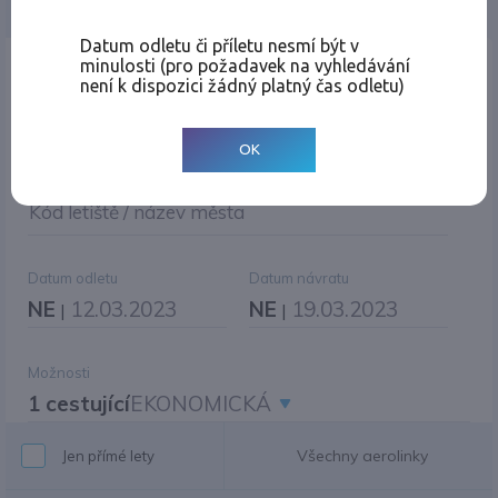
Jednosměrná
Zpáteční
Více měst
Změnit měnu
Datum odletu či příletu nesmí být v
minulosti (pro požadavek na vyhledávání
Místo odletu
není k dispozici žádný platný čas odletu)
OK
Cíl cesty
|
Jiné zpáteční letiště?
Kód letiště / název města
Datum odletu
Datum návratu
NE
12.03.2023
NE
19.03.2023
|
|
Možnosti
1 cestující
EKONOMICKÁ
Všechny aerolinky
Jen přímé lety