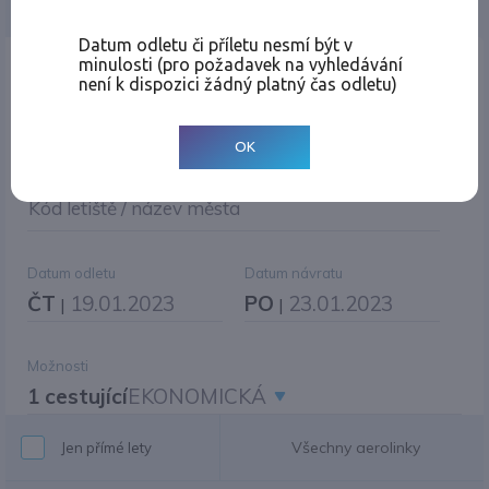
Jednosměrná
Zpáteční
Více měst
Změnit měnu
Datum odletu či příletu nesmí být v
minulosti (pro požadavek na vyhledávání
Místo odletu
není k dispozici žádný platný čas odletu)
OK
Cíl cesty
|
Jiné zpáteční letiště?
Kód letiště / název města
Datum odletu
Datum návratu
ČT
19.01.2023
PO
23.01.2023
|
|
Možnosti
1 cestující
EKONOMICKÁ
Všechny aerolinky
Jen přímé lety