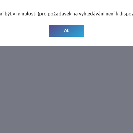
rolinky
Tolerance
:
0 dnů
mí být v minulosti (pro požadavek na vyhledávání není k dispoz
© 2001-
2026
Developed by CEE Travel Systems
OK