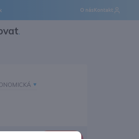
ovat
.
ONOMICKÁ