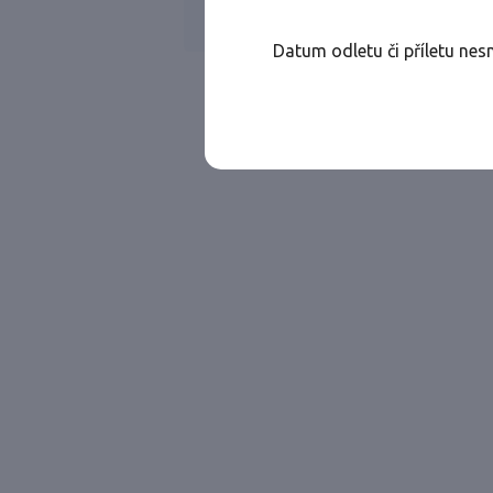
Všechny ae
Jen přímé lety
Datum odletu či příletu nes
Najděte let, který vám bude vyhovovat.