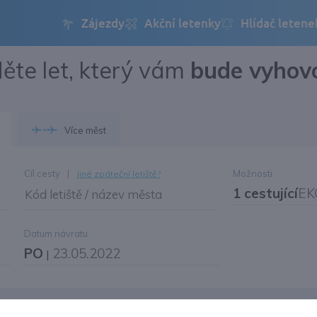
ěte let, který vám
bude vyhov
Přihlásit se
Změnit jazyk
Více měst
Změnit měnu
Cíl cesty
|
Možnosti
Jiné zpáteční letiště?
1 cestující
EK
Kód letiště / název města
Datum návratu
PO
23.05.2022
|