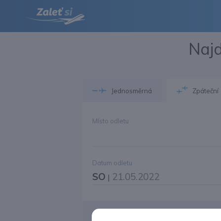
Najd
Jednosměrná
Zpáteční
Místo odletu
Datum odletu
SO
21.05.2022
|