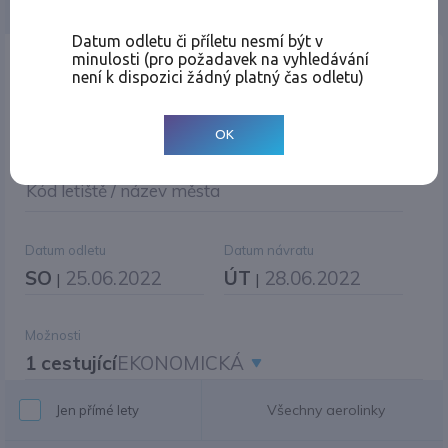
Jednosměrná
Zpáteční
Více měst
Změnit měnu
Datum odletu či příletu nesmí být v
minulosti (pro požadavek na vyhledávání
Místo odletu
není k dispozici žádný platný čas odletu)
OK
Cíl cesty
|
Jiné zpáteční letiště?
Kód letiště / název města
Datum odletu
Datum návratu
SO
25.06.2022
ÚT
28.06.2022
|
|
Možnosti
1 cestující
EKONOMICKÁ
Všechny aerolinky
Jen přímé lety