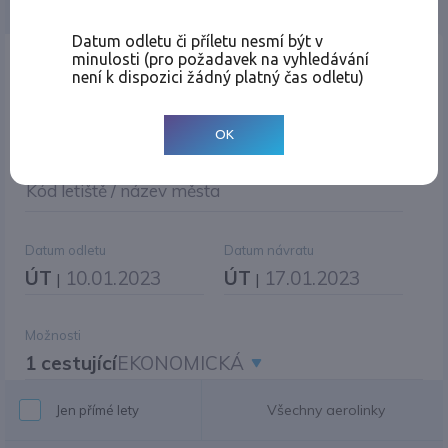
Jednosměrná
Zpáteční
Více měst
Změnit měnu
Datum odletu či příletu nesmí být v
minulosti (pro požadavek na vyhledávání
Místo odletu
není k dispozici žádný platný čas odletu)
OK
Cíl cesty
|
Jiné zpáteční letiště?
Kód letiště / název města
Datum odletu
Datum návratu
ÚT
10.01.2023
ÚT
17.01.2023
|
|
Možnosti
1 cestující
EKONOMICKÁ
Všechny aerolinky
Jen přímé lety