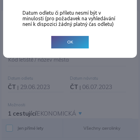
Jednosměrná
Zpáteční
Více měst
Změnit měnu
Datum odletu či příletu nesmí být v
minulosti (pro požadavek na vyhledávání
Místo odletu
není k dispozici žádný platný čas odletu)
OK
Cíl cesty
|
Jiné zpáteční letiště?
Kód letiště / název města
Datum odletu
Datum návratu
ČT
29.06.2023
ČT
06.07.2023
|
|
Možnosti
1 cestující
EKONOMICKÁ
Všechny aerolinky
Jen přímé lety