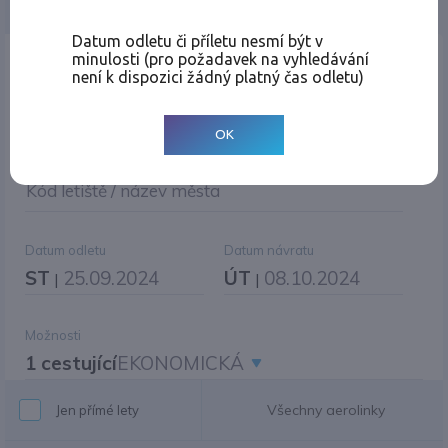
Jednosměrná
Zpáteční
Více měst
Změnit měnu
Datum odletu či příletu nesmí být v
minulosti (pro požadavek na vyhledávání
Místo odletu
není k dispozici žádný platný čas odletu)
OK
Cíl cesty
|
Jiné zpáteční letiště?
Kód letiště / název města
Datum odletu
Datum návratu
ST
25.09.2024
ÚT
08.10.2024
|
|
Možnosti
1 cestující
EKONOMICKÁ
Všechny aerolinky
Jen přímé lety