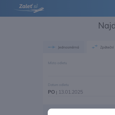
Najd
Jednosměrná
Zpáteční
Místo odletu
Datum odletu
PO
13.01.2025
|