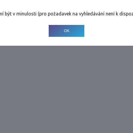
rolinky
Tolerance
:
0 dnů
mí být v minulosti (pro požadavek na vyhledávání není k dispoz
© 2001-
2026
Developed by CEE Travel Systems
OK