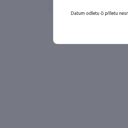
Všechny ae
Jen přímé lety
Datum odletu či příletu nes