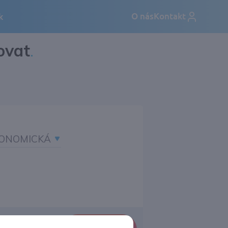
ovat
.
ONOMICKÁ