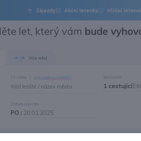
ěte let, který vám
bude vyhov
Přihlásit se
Změnit jazyk
Více měst
Změnit měnu
Cíl cesty
|
Možnosti
Jiné zpáteční letiště?
1 cestující
EK
Kód letiště / název města
Datum návratu
PO
20.01.2025
|