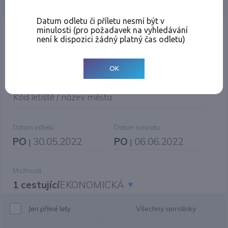
Jednosměrná
Zpáteční
Více měst
Změnit měnu
Datum odletu či příletu nesmí být v
minulosti (pro požadavek na vyhledávání
Místo odletu
není k dispozici žádný platný čas odletu)
OK
Cíl cesty
|
Jiné zpáteční letiště?
Kód letiště / název města
Datum odletu
Datum návratu
PO
30.05.2022
PO
06.06.2022
|
|
Možnosti
1 cestující
EKONOMICKÁ
Všechny aerolinky
Jen přímé lety