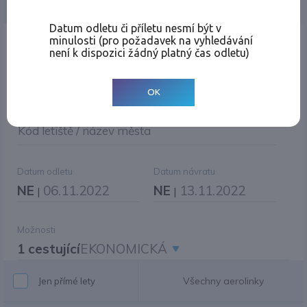
Jednosměrná
Zpáteční
Více měst
Změnit měnu
Datum odletu či příletu nesmí být v
minulosti (pro požadavek na vyhledávání
Místo odletu
není k dispozici žádný platný čas odletu)
OK
Cíl cesty
|
Jiné zpáteční letiště?
Kód letiště / název města
Datum odletu
Datum návratu
NE
06.11.2022
NE
13.11.2022
|
|
Možnosti
1 cestující
EKONOMICKÁ
Všechny aerolinky
Jen přímé lety