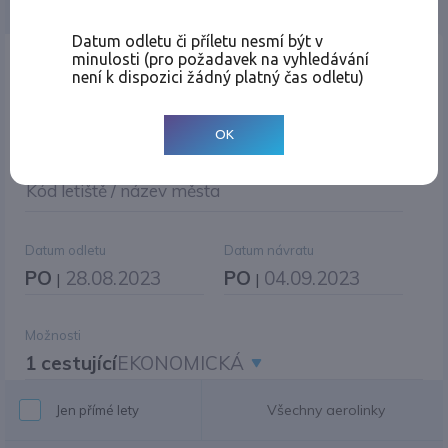
Jednosměrná
Zpáteční
Více měst
Změnit měnu
Datum odletu či příletu nesmí být v
minulosti (pro požadavek na vyhledávání
Místo odletu
není k dispozici žádný platný čas odletu)
OK
Cíl cesty
|
Jiné zpáteční letiště?
Kód letiště / název města
Datum odletu
Datum návratu
PO
28.08.2023
PO
04.09.2023
|
|
Možnosti
1 cestující
EKONOMICKÁ
Všechny aerolinky
Jen přímé lety