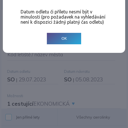
Jednosměrná
Zpáteční
Více měst
Změnit měnu
Datum odletu či příletu nesmí být v
minulosti (pro požadavek na vyhledávání
Místo odletu
není k dispozici žádný platný čas odletu)
OK
Cíl cesty
|
Jiné zpáteční letiště?
Kód letiště / název města
Datum odletu
Datum návratu
SO
29.07.2023
SO
05.08.2023
|
|
Možnosti
1 cestující
EKONOMICKÁ
Všechny aerolinky
Jen přímé lety