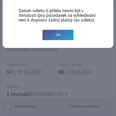
Jednosměrná
Zpáteční
Více měst
Změnit měnu
Datum odletu či příletu nesmí být v
minulosti (pro požadavek na vyhledávání
Místo odletu
není k dispozici žádný platný čas odletu)
OK
Cíl cesty
|
Jiné zpáteční letiště?
Kód letiště / název města
Datum odletu
Datum návratu
ST
19.10.2022
NE
23.10.2022
|
|
Možnosti
1 cestující
EKONOMICKÁ
Všechny aerolinky
Jen přímé lety