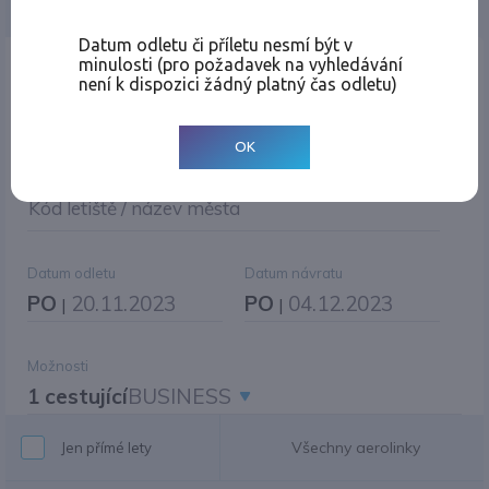
Jednosměrná
Zpáteční
Více měst
Změnit měnu
Datum odletu či příletu nesmí být v
minulosti (pro požadavek na vyhledávání
Místo odletu
není k dispozici žádný platný čas odletu)
OK
Cíl cesty
|
Jiné zpáteční letiště?
Kód letiště / název města
Datum odletu
Datum návratu
PO
20.11.2023
PO
04.12.2023
|
|
Možnosti
1 cestující
BUSINESS
Všechny aerolinky
Jen přímé lety