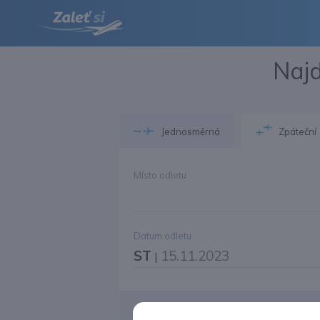
Najd
Jednosměrná
Zpáteční
Místo odletu
Datum odletu
ST
15.11.2023
|