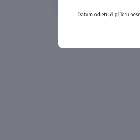
FINNAIR
Jen přímé lety
Datum odletu či příletu nes
Najděte let, který vám bude vyhovovat.