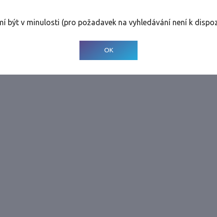
Tolerance
:
2 dny
mí být v minulosti (pro požadavek na vyhledávání není k dispoz
© 2001-
2026
Developed by CEE Travel Systems
OK