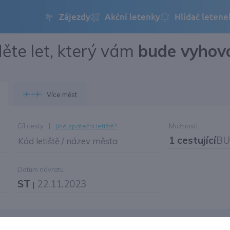
ěte let, který vám
bude vyhov
Přihlásit se
Změnit jazyk
Více měst
Změnit měnu
Cíl cesty
|
Možnosti
Jiné zpáteční letiště?
1 cestující
BU
Kód letiště / název města
Datum návratu
ST
22.11.2023
|