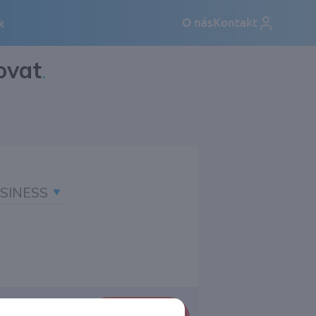
ovat
.
SINESS