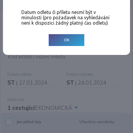
Jednosměrná
Zpáteční
Více měst
Změnit měnu
Datum odletu či příletu nesmí být v
minulosti (pro požadavek na vyhledávání
Místo odletu
není k dispozici žádný platný čas odletu)
OK
Cíl cesty
|
Jiné zpáteční letiště?
Kód letiště / název města
Datum odletu
Datum návratu
ST
17.01.2024
ST
24.01.2024
|
|
Možnosti
1 cestující
EKONOMICKÁ
Všechny aerolinky
Jen přímé lety