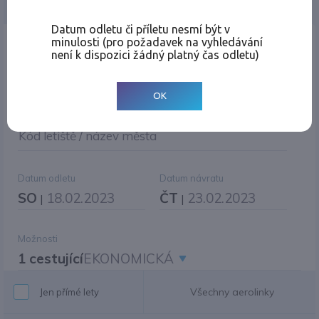
Jednosměrná
Zpáteční
Více měst
Změnit měnu
Datum odletu či příletu nesmí být v
minulosti (pro požadavek na vyhledávání
Místo odletu
není k dispozici žádný platný čas odletu)
OK
Cíl cesty
|
Jiné zpáteční letiště?
Kód letiště / název města
Datum odletu
Datum návratu
SO
18.02.2023
ČT
23.02.2023
|
|
Možnosti
1 cestující
EKONOMICKÁ
Všechny aerolinky
Jen přímé lety