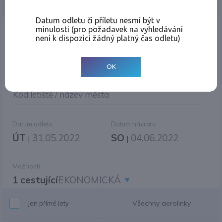
Jednosměrná
Zpáteční
Více měst
Změnit měnu
Datum odletu či příletu nesmí být v
minulosti (pro požadavek na vyhledávání
Místo odletu
není k dispozici žádný platný čas odletu)
OK
Cíl cesty
|
Jiné zpáteční letiště?
Kód letiště / název města
Datum odletu
Datum návratu
ÚT
31.05.2022
SO
04.06.2022
|
|
Možnosti
1 cestující
EKONOMICKÁ
Všechny aerolinky
Jen přímé lety