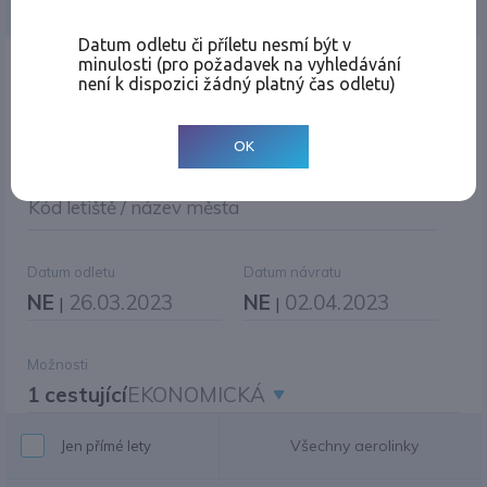
Jednosměrná
Zpáteční
Více měst
Změnit měnu
Datum odletu či příletu nesmí být v
minulosti (pro požadavek na vyhledávání
Místo odletu
není k dispozici žádný platný čas odletu)
OK
Cíl cesty
|
Jiné zpáteční letiště?
Kód letiště / název města
Datum odletu
Datum návratu
NE
26.03.2023
NE
02.04.2023
|
|
Možnosti
1 cestující
EKONOMICKÁ
Všechny aerolinky
Jen přímé lety