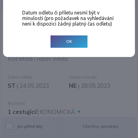
Jednosměrná
Zpáteční
Více měst
Změnit měnu
Datum odletu či příletu nesmí být v
minulosti (pro požadavek na vyhledávání
Místo odletu
není k dispozici žádný platný čas odletu)
OK
Cíl cesty
|
Jiné zpáteční letiště?
Kód letiště / název města
Datum odletu
Datum návratu
ST
24.05.2023
NE
28.05.2023
|
|
Možnosti
1 cestující
EKONOMICKÁ
Všechny aerolinky
Jen přímé lety